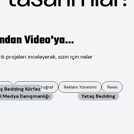
ndan Video'ya...
 projeleri inceleyerek, sizin için neler
edya
Video & Fotoğraf
Reklam Yönetimi
Reels
ş Bedding Körfez
l Medya Danışmanlığı
Yataş Bedding