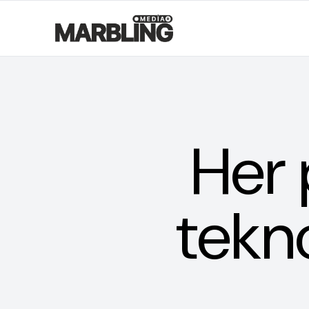
Her
tekno