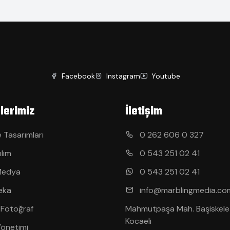
Facebook
Instagram
Youtube
lerimiz
İletişim
 Tasarımları
0 262 606 0 327
ılım
0 543 251 02 41
Medya
0 543 251 02 41
eka
info@marblingmedia.co
 Fotoğraf
Mahmutpaşa Mah. Başiskele
Kocaeli
Yönetimi