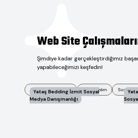
Web Site Çalışmaları
Şimdiye kadar gerçekleştirdiğimiz başarılı
yapabileceğimizi keşfedin!
Web Site Tasarımları
Özel Yazılım
Sosyal M
Yataş Bedding İzmit Sosyal
Yata
Medya Danışmanlığı
Sosya