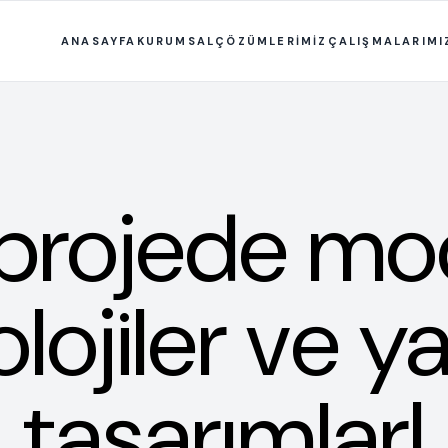
ANASAYFA
KURUMSAL
ÇÖZÜMLERİMİZ
ÇALIŞMALARIMI
 projede mo
lojiler ve ya
tasarımlar!