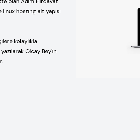
ekte olan Adım Hırdavat
 linux hosting alt yapısı
lere kolaylıkla
azılarak Olcay Bey'in
r.