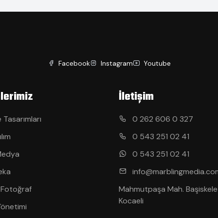
Facebook
Instagram
Youtube
lerimiz
İletişim
 Tasarımları
0 262 606 0 327
ılım
0 543 251 02 41
Medya
0 543 251 02 41
eka
info@marblingmedia.co
 Fotoğraf
Mahmutpaşa Mah. Başiskele
Kocaeli
Yönetimi