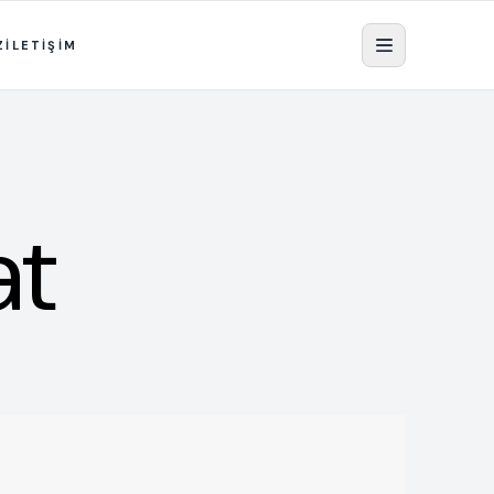
Z
İLETİŞİM
at