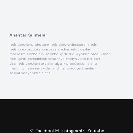
Anahtar Kelimeler
reels videoları
profesyonel reels videoları
instagram reels
reels video prodüksiyon
sosyal medya reels videoları
marka reels videoları
kısa video içerikleri
dikey video prodüksiyon
reels içerik üretimi
tiktok reels
sosyal medya video içerikleri
viral reels videoları
reels ajansı
içerik prodüksiyon ajansı
marblingmedia reels videoları
dijital video içerik üretimi
sosyal medya video ajansı
Facebook
Instagram
Youtube