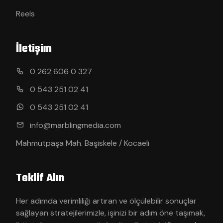
Reels
İletişim
0 262 606 0 327
0 543 251 02 41
0 543 251 02 41
info@marblingmedia.com
Mahmutpaşa Mah. Başiskele / Kocaeli
Teklif Alın
Her adımda verimliliği artıran ve ölçülebilir sonuçlar
sağlayan stratejilerimizle, işinizi bir adım öne taşımak,