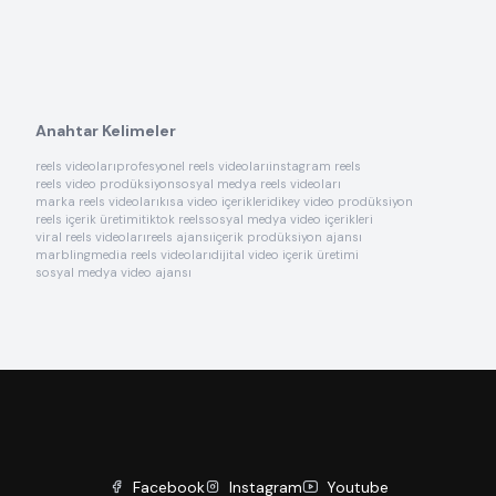
Anahtar Kelimeler
reels videoları
profesyonel reels videoları
instagram reels
reels video prodüksiyon
sosyal medya reels videoları
marka reels videoları
kısa video içerikleri
dikey video prodüksiyon
reels içerik üretimi
tiktok reels
sosyal medya video içerikleri
viral reels videoları
reels ajansı
içerik prodüksiyon ajansı
marblingmedia reels videoları
dijital video içerik üretimi
sosyal medya video ajansı
Facebook
Instagram
Youtube