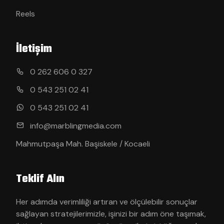
Reels
İletişim
0 262 606 0 327
0 543 251 02 41
0 543 251 02 41
info@marblingmedia.com
Mahmutpaşa Mah. Başiskele / Kocaeli
Teklif Alın
Her adımda verimliliği artıran ve ölçülebilir sonuçlar
sağlayan stratejilerimizle, işinizi bir adım öne taşımak,