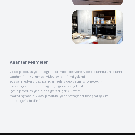
Anahtar Kelimeler
video prodüksiyon
fotoğraf çekimi
profesyonel video çekimi
ürün çekimi
tanıtım filmi
kurumsal video
reklam filmi çekimi
sosyal medya video içerikleri
reels video çekimi
drone çekimi
mekan çekimi
ürün fotoğrafçılığı
marka çekimleri
içerik prodüksiyon ajansı
görsel içerik üretimi
marblingmedia video prodüksiyon
profesyonel fotoğraf çekimi
dijital içerik üretimi