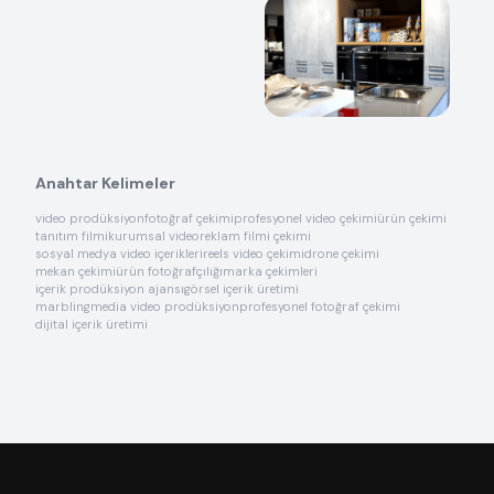
Anahtar Kelimeler
video prodüksiyon
fotoğraf çekimi
profesyonel video çekimi
ürün çekimi
tanıtım filmi
kurumsal video
reklam filmi çekimi
sosyal medya video içerikleri
reels video çekimi
drone çekimi
mekan çekimi
ürün fotoğrafçılığı
marka çekimleri
içerik prodüksiyon ajansı
görsel içerik üretimi
marblingmedia video prodüksiyon
profesyonel fotoğraf çekimi
dijital içerik üretimi