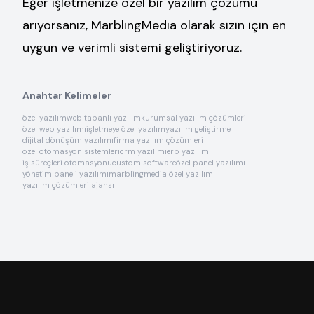
Eğer işletmenize özel bir yazılım çözümü
arıyorsanız, MarblingMedia olarak sizin için en
uygun ve verimli sistemi geliştiriyoruz.
Anahtar Kelimeler
özel yazılım
web tabanlı yazılım
kurumsal yazılım çözümleri
özel web yazılımı
işletmeye özel yazılım
yazılım geliştirme
dijital dönüşüm yazılımı
firma yazılım çözümleri
özel otomasyon sistemleri
crm yazılımı
erp yazılımı
iş süreçleri otomasyonu
custom software
özel panel yazılımı
yönetim paneli yazılımı
marblingmedia özel yazılım
yazılım çözümleri ajansı