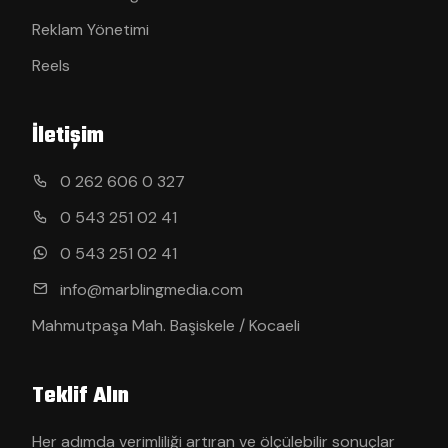
Reklam Yönetimi
Reels
İletişim
0 262 606 0 327
0 543 251 02 41
0 543 251 02 41
info@marblingmedia.com
Mahmutpaşa Mah. Başiskele / Kocaeli
Teklif Alın
Her adımda verimliliği artıran ve ölçülebilir sonuçlar