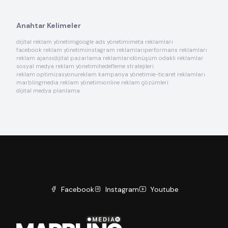
Anahtar Kelimeler
dijital reklam yönetimi
google ads yönetimi
meta reklamları
facebook reklam yönetimi
instagram reklamları
performans reklamları
reklam ajansı
dijital pazarlama reklamları
dönüşüm odaklı reklamlar
sosyal medya reklam yönetimi
hedefleme stratejileri
reklam optimizasyonu
reklam kampanya yönetimi
e-ticaret reklamları
marblingmedia reklam yönetimi
online reklam çözümleri
dijital medya planlama
Facebook
Instagram
Youtube