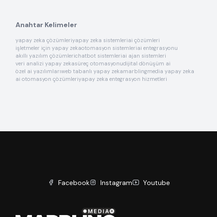
Anahtar Kelimeler
yapay zeka çözümleri
yapay zeka sistemleri
ai çözümleri
işletmeler için yapay zeka
otomasyon sistemleri
ai entegrasyonu
akıllı yazılım çözümleri
chatbot sistemleri
ai ajan sistemleri
veri analizi yapay zeka
süreç otomasyonu
dijital dönüşüm ai
özel ai yazılımları
web tabanlı yapay zeka
marblingmedia yapay zeka
ai otomasyon çözümleri
yapay zeka entegrasyon hizmetleri
Facebook
Instagram
Youtube