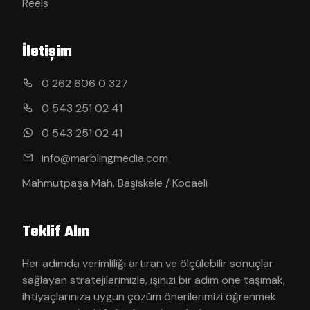
Reels
İletişim
0 262 606 0 327
0 543 251 02 41
0 543 251 02 41
info@marblingmedia.com
Mahmutpaşa Mah. Başiskele / Kocaeli
Teklif Alın
Her adımda verimliliği artıran ve ölçülebilir sonuçlar
sağlayan stratejilerimizle, işinizi bir adım öne taşımak,
ihtiyaçlarınıza uygun çözüm önerilerimizi öğrenmek