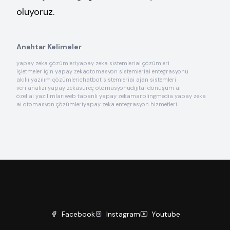
oluyoruz.
Anahtar Kelimeler
yapay zeka çözümleri
yapay zeka sistemleri
ai çözümleri
işletmeler için yapay zeka
otomasyon sistemleri
ai entegrasyonu
akıllı yazılım çözümleri
chatbot sistemleri
ai ajan sistemleri
veri analizi yapay zeka
süreç otomasyonu
dijital dönüşüm ai
özel ai yazılımları
web tabanlı yapay zeka
marblingmedia yapay zeka
ai otomasyon çözümleri
yapay zeka entegrasyon hizmetleri
Facebook
Instagram
Youtube