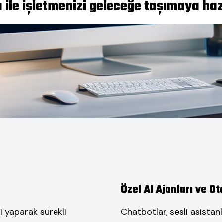
ile işletmenizi geleceğe taşımaya haz
Özel AI Ajanları ve 
i yaparak sürekli
Chatbotlar, sesli asistanl