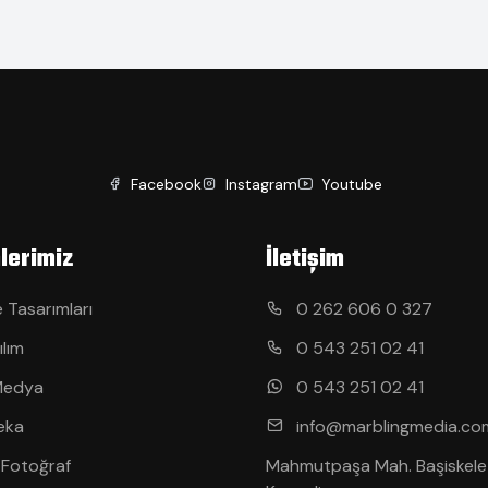
Facebook
Instagram
Youtube
lerimiz
İletişim
 Tasarımları
0 262 606 0 327
ılım
0 543 251 02 41
Medya
0 543 251 02 41
eka
info@marblingmedia.co
 Fotoğraf
Mahmutpaşa Mah. Başiskele