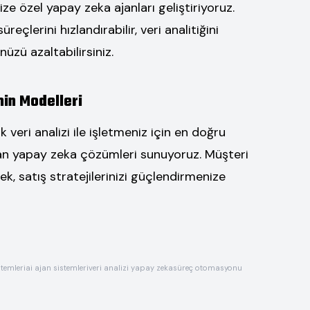
e özel yapay zeka ajanları geliştiriyoruz.
eçlerini hızlandırabilir, veri analitiğini
nüzü azaltabilirsiniz.
min Modelleri
veri analizi ile işletmeniz için en doğru
yan yapay zeka çözümleri sunuyoruz. Müşteri
ek, satış stratejilerinizi güçlendirmenize
temleri
ai ajan sistemleri
veri analizi yapay zeka
süreç otomasyonu