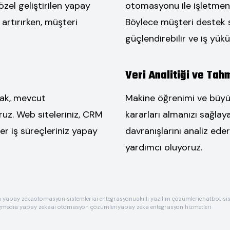
zel geliştirilen yapay
otomasyonu ile işletmeniz
 artırırken, müşteri
Böylece müşteri destek sür
güçlendirebilir ve iş yükü
Veri Analitiği ve Tah
rak, mevcut
Makine öğrenimi ve büyük 
uz. Web siteleriniz, CRM
kararları almanızı sağla
ğer iş süreçleriniz yapay
davranışlarını analiz eder
yardımcı oluyoruz.
in yapay zeka
otomasyon sistemleri
ai entegrasyonu
akıllı yazılım çözümleri
chatbot sis
gmedia yapay zeka
ai otomasyon çözümleri
yapay zeka entegrasyon hizmetleri