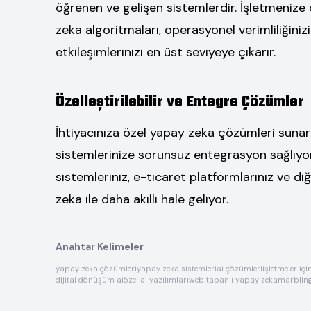
öğrenen ve gelişen sistemlerdir. İşletmenize ö
zeka algoritmaları, operasyonel verimliliğinizi
etkileşimlerinizi en üst seviyeye çıkarır.
Özelleştirilebilir ve Entegre Çözümler
İhtiyacınıza özel yapay zeka çözümleri suna
sistemlerinize sorunsuz entegrasyon sağlıyor
sistemleriniz, e-ticaret platformlarınız ve di
zeka ile daha akıllı hale geliyor.
Anahtar Kelimeler
yapay zeka çözümleri
yapay zeka sistemleri
ai çözümleri
işletmeler iç
dijital dönüşüm ai
özel ai yazılımları
web tabanlı yapay zeka
marblin